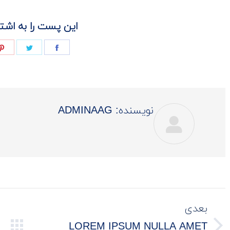
این پست را به اشتر
Share
Share
on
on
فیسبوک
توئیتر
نویسنده:
ADMINAAG
ناوبری
بعدی
نوشته
LOREM IPSUM NULLA AMET