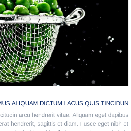
MUS ALIQUAM DICTUM LACUS QUIS TINCIDUN
licitudin arcu hendrerit vitae. Aliquam eget dapibus
rat hendrerit, sagittis et diam. Fusce eget nibh et