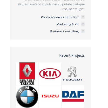
aliquam eleifend id pulvinar vulputate tristique
urna, nec feugiat.
Photo & Video Production
Marketing & PR
Business Consulting
Recent Projects