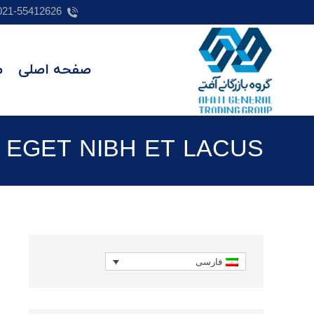
021-55412626
صفحه اصلی
م
 EGET NIBH ET LACUS
فارسی