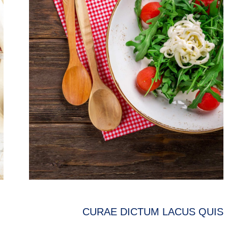
LEONARDO BLACK
MIRIAM RICHMOND
programmer
creative leader
tnisl libero ante ut fringilla purus eros
Glavrida lorem amet imperdiet ve
quis liquam estionosa semper.
Maecenas ullamcorper aliquet conva
nec ipsum.
وبلاگ
ایمیل
فیسبوک
توئیتر
Dribbble
بوک
یوتیوب
لینک‌دین
اینستاگرام
شخصی/
وبسایت
CURAE DICTUM LACUS QUIS