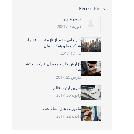
Recent Posts
بدون عنوان
فوریه 17, 2021
خبر هایی جدید از تازه ترین اقدامات
شرکت ما و همکارانمان
می 17, 2017
گزارش جلسه مدیران شرکت منتشر
شد
مارس 25, 2017
آخرین آپدیت قالب
ژانویه 30, 2017
ماموریت های انجام شده
ژانویه 22, 2017