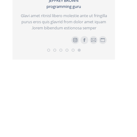
JEFFREY BROWN
programming guru
JA
nenatis.
Glavi amet ritnisl libero molestie ante ut fringilla
llis donec
purus eros quis glavrid from dolor amet iquam
Pellentesque
lorem bibendum estionosa semper.
vehicula. Sus
er
وبلاگ
ایمیل
فیسبوک
اینستاگرام
وبلاگ
فیس
Stu
شخصی/
شخصی/
وبسایت
وبسایت