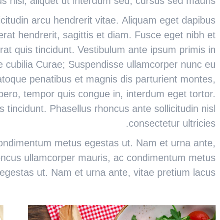
 nisl, aliquet ut interdum sed, cursus sed mauris.
licitudin arcu hendrerit vitae. Aliquam eget dapibus
rat hendrerit, sagittis et diam. Fusce eget nibh et
rat quis tincidunt. Vestibulum ante ipsum primis in
ere cubilia Curae; Suspendisse ullamcorper nunc eu
toque penatibus et magnis dis parturient montes,
ibero, tempor quis congue in, interdum eget tortor.
tincidunt. Phasellus rhoncus ante sollicitudin nisl
consectetur ultricies.
condimentum metus egestas ut. Nam et urna ante,
rhoncus ullamcorper mauris, ac condimentum metus
egestas ut. Nam et urna ante, vitae pretium lacus.