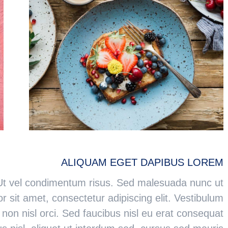
ALIQUAM EGET DAPIBUS LOREM
 vel condimentum risus. Sed malesuada nunc ut
or sit amet, consectetur adipiscing elit. Vestibulum
 non nisl orci. Sed faucibus nisl eu erat consequat