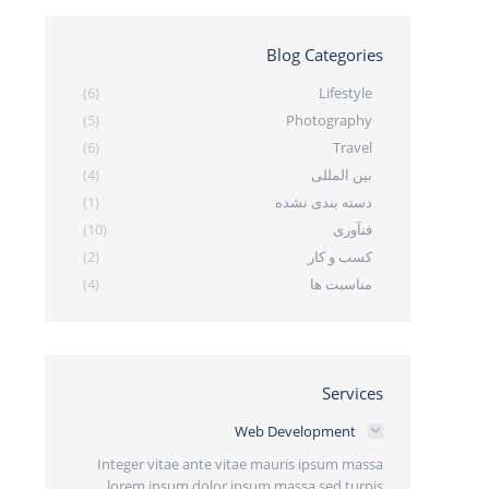
Blog Categories
(6)
Lifestyle
(5)
Photography
(6)
Travel
بین المللی
(4)
دسته بندی نشده
(1)
فنآوری
(10)
کسب و کار
(2)
مناسبت ها
(4)
Services
Web Development
Integer vitae ante vitae mauris ipsum massa
lorem ipsum dolor ipsum massa sed turpis