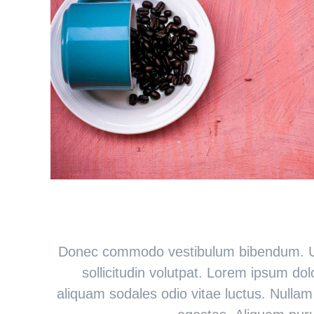
Donec commodo vestibulum bibendum. Ut
sollicitudin volutpat. Lorem ipsum dol
aliquam sodales odio vitae luctus. Nullam