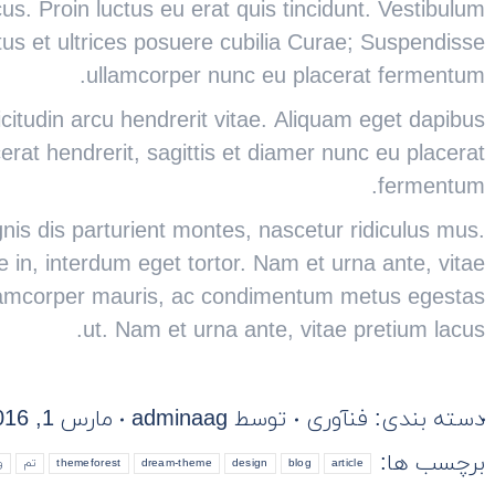
us. Proin luctus eu erat quis tincidunt. Vestibulum
ctus et ultrices posuere cubilia Curae; Suspendisse
ullamcorper nunc eu placerat fermentum.
licitudin arcu hendrerit vitae. Aliquam eget dapibus
erat hendrerit, sagittis et diamer nunc eu placerat
fermentum.
is dis parturient montes, nascetur ridiculus mus.
 in, interdum eget tortor. Nam et urna ante, vitae
llamcorper mauris, ac condimentum metus egestas
ut. Nam et urna ante, vitae pretium lacus.
دسته بندی:
فنآوری
توسط
adminaag
مارس 1, 2016
برچسب ها:
article
blog
design
dream-theme
themeforest
تم
و