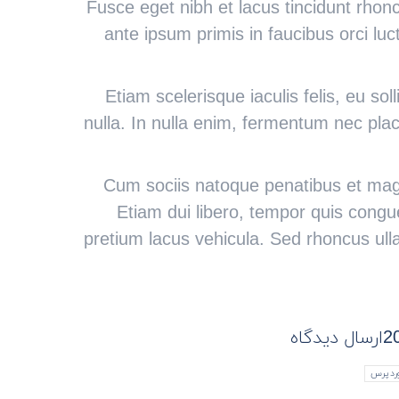
Fusce eget nibh et lacus tincidunt rhonc
ante ipsum primis in faucibus orci lu
Etiam scelerisque iaculis felis, eu sol
nulla. In nulla enim, fermentum nec plac
Cum sociis natoque penatibus et magn
Etiam dui libero, tempor quis congue
pretium lacus vehicula. Sed rhoncus u
ارسال دیدگاه
ردپرس