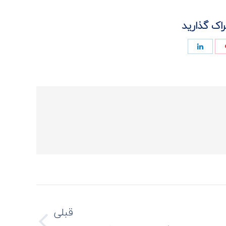
اک گذارید
Share
Share
on
on
پینترست
لینک‌دین
قبلی