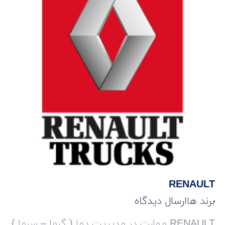
RENAULT
برند ها
ارسال دیدگاه
RENAULT مهارت در مدیریت دما ( گرما – سرما )