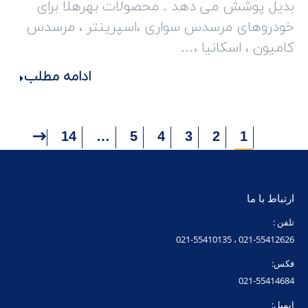
بدیل پوشش می دهد . محصولات بهرهلا برای
خودروهای مرسدس سواری ،اسپرینتر ، مرسدس
کامیون ، اسکانیا ،…
ادامه مطلب
14
…
5
4
3
2
1
ارتباط با ما
تلفن :
021-55412626 ، 021-55410135
فکس:
021-55414684
ایمیل: