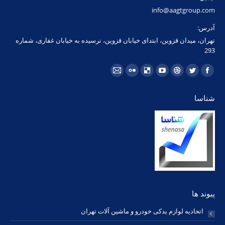
info@aagtgroup.com
آدرس:
تهران، میدان قزوین، ابتدای خیابان قزوین، نرسیده به خیابان غفاری، شماره
293
مارا در اینجا پیدا کنید:
فیسبوک
توئیتر
Dribbble
یوتیوب
Delicious
فلیکر
ایمیل
page
page
page
page
page
page
page
شناسا
opens
opens
opens
opens
opens
opens
opens
in
in
in
in
in
in
in
new
new
new
new
new
new
new
window
window
window
window
window
window
window
پیوند ها
اتحادیه لوازم یدکی خودرو و ماشین آلات تهران