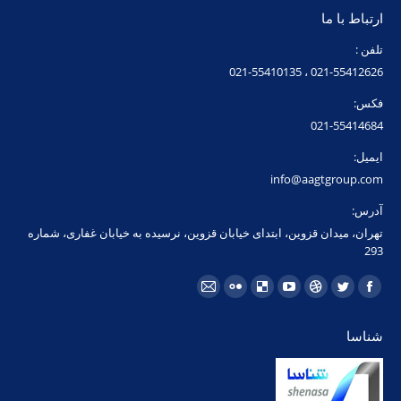
ارتباط با ما
تلفن :
021-55412626 ، 021-55410135
فکس:
021-55414684
ایمیل:
info@aagtgroup.com
آدرس:
تهران، میدان قزوین، ابتدای خیابان قزوین، نرسیده به خیابان غفاری، شماره
293
مارا در اینجا پیدا کنید:
فیسبوک
توئیتر
Dribbble
یوتیوب
Delicious
فلیکر
ایمیل
page
page
page
page
page
page
page
شناسا
opens
opens
opens
opens
opens
opens
opens
in
in
in
in
in
in
in
new
new
new
new
new
new
new