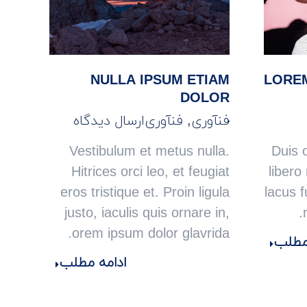
NULLA IPSUM ETIAM
LOREM
DOLOR
فنآوری
,
فنآوری
ارسال دیدگاه
Vestibulum et metus nulla.
Duis o
Hitrices orci leo, et feugiat
libero
eros tristique et. Proin ligula
lacus f
justo, iaculis quis ornare in,
orem ipsum dolor glavrida.
 مطلب
ادامه مطلب