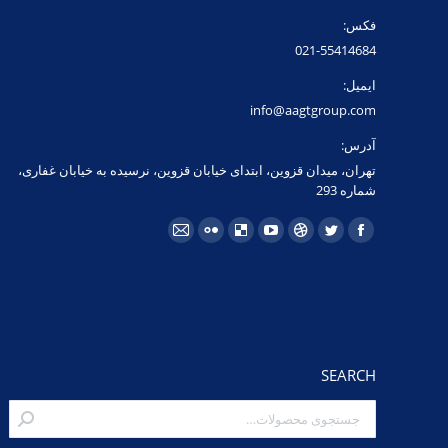
فکس:
021-55414684
ایمیل:
info@aagtgroup.com
آدرس:
تهران، میدان قزوین، ابتدای خیابان قزوین، نرسیده به خیابان غفاری،
شماره 293
مارا در اینجا پیدا کنید:
فیسبوک
توئیتر
Dribbble
یوتیوب
Delicious
فلیکر
ایمیل
page
page
page
page
page
page
page
opens
opens
opens
opens
opens
opens
opens
in
in
in
in
in
in
in
new
new
new
new
new
new
new
window
window
window
window
window
window
window
SEARCH