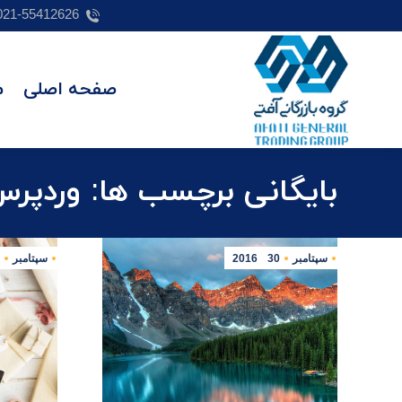
021-55412626
صفحه اصلی
م
بایگانی برچسب ها:
وردپر
سپتامبر
30
2016
سپتامبر