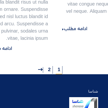
la blandit risus ut nulla
vitae congue neque
m ornare. Suspendisse
vel neque. Aliquam 
ed nisl luctus blandit id
d arcu. Suspendisse a
ادامه مطلب
r pulvinar, sodales urna
vitae, lacinia ipsum.
ادامه
2
1
شناسا