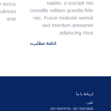
sapien, a suscipit nisi
 lectus
convallis veltiam gravida felis
ultrices
nec. Fusce molestie semsit
erat.
sed interdum anteamet
adipiscing risus.
ادامه مطلب
ارتباط با ما
تلفن :
021-55412626 ، 021-55410135