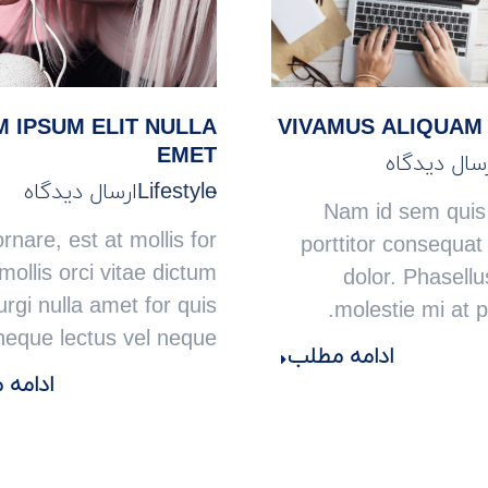
 IPSUM ELIT NULLA
VIVAMUS ALIQUAM
EMET
رسال دیدگاه
Lifestyle
ارسال دیدگاه
Nam id sem quis
rnare, est at mollis for
porttitor consequat 
 mollis orci vitae dictum
dolor. Phasellus
urgi nulla amet for quis
molestie mi at p
neque lectus vel neque.
ادامه مطلب
ادامه