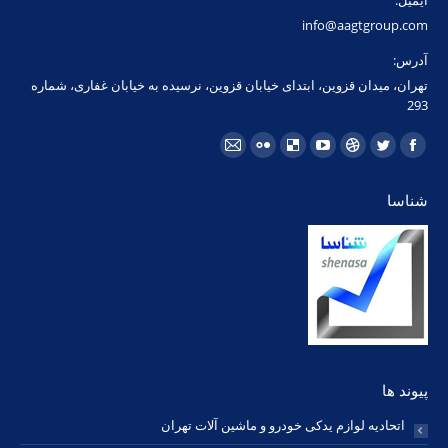
ایمیل:
info@aagtgroup.com
آدرس:
تهران، میدان قزوین، ابتدای خیابان قزوین، نرسیده به خیابان غفاری، شماره
293
مارا در اینجا پیدا کنید:
فیسبوک
توئیتر
Dribbble
یوتیوب
Delicious
فلیکر
ایمیل
page
page
page
page
page
page
page
شناسا
opens
opens
opens
opens
opens
opens
opens
in
in
in
in
in
in
in
new
new
new
new
new
new
new
window
window
window
window
window
window
window
پیوند ها
اتحادیه لوازم یدکی خودرو و ماشین آلات تهران