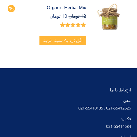
Organic Herbal Mix
12
تومان
10
تومان
امتیاز
5.00
از
5
افزودن به سبد خرید
ارتباط با ما
تلفن :
021-55412626 ، 021-55410135
فکس:
021-55414684