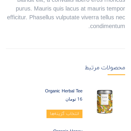
blandit elit, a convallis libero eros rhoncus
purus. Mauris quis lacus at mauris tempor
efficitur. Phasellus vulputate viverra tellus nec
condimentum.
محصولات مرتبط
Organic Herbal Tee
16
تومان
انتخاب گزینه‌ها