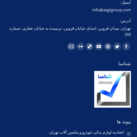
ایمیل:
info@aagtgroup.com
آدرس:
تهران، میدان قزوین، ابتدای خیابان قزوین، نرسیده به خیابان غفاری، شماره
293
مارا در اینجا پیدا کنید:
فیسبوک
توئیتر
Dribbble
یوتیوب
Delicious
فلیکر
ایمیل
page
page
page
page
page
page
page
شناسا
opens
opens
opens
opens
opens
opens
opens
in
in
in
in
in
in
in
new
new
new
new
new
new
new
window
window
window
window
window
window
window
پیوند ها
اتحادیه لوازم یدکی خودرو و ماشین آلات تهران