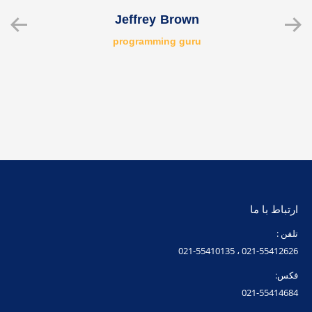
Jeffrey Brown
programming guru
ارتباط با ما
تلفن :
021-55412626 ، 021-55410135
فکس:
021-55414684