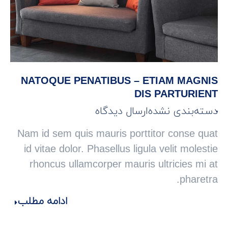
NATOQUE PENATIBUS – ETIAM MAGNIS
DIS PARTURIENT
دسته‌بندی نشده
ارسال دیدگاه
Nam id sem quis mauris porttitor conse quat
id vitae dolor. Phasellus ligula velit molestie
rhoncus ullamcorper mauris ultricies mi at
pharetra.
ادامه مطلب