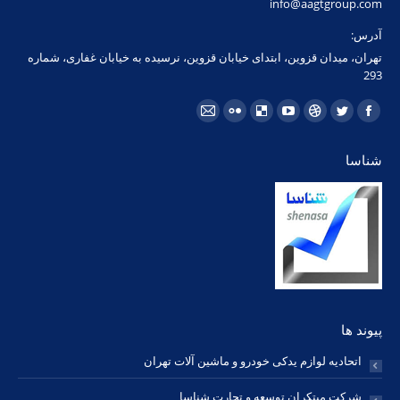
info@aagtgroup.com
آدرس:
تهران، میدان قزوین، ابتدای خیابان قزوین، نرسیده به خیابان غفاری، شماره
293
مارا در اینجا پیدا کنید:
فیسبوک
توئیتر
Dribbble
یوتیوب
Delicious
فلیکر
ایمیل
page
page
page
page
page
page
page
شناسا
opens
opens
opens
opens
opens
opens
opens
in
in
in
in
in
in
in
new
new
new
new
new
new
new
window
window
window
window
window
window
window
پیوند ها
اتحادیه لوازم یدکی خودرو و ماشین آلات تهران
شرکت مبتکران توسعه و تجارت شناسا