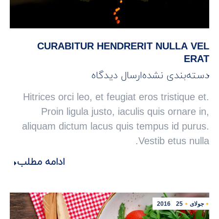
CURABITUR HENDRERIT NULLA VEL
ERAT
دسته‌بندی نشده
ارسال دیدگاه
Hitrices orci leo, et feugiat eros tristique et.
Proin ligula justo, iaculis quis ornare in,
aliquam dictum lacus quis tempus id purus.
Vestib etus nulla.
ادامه مطلب
جولای
25
2016