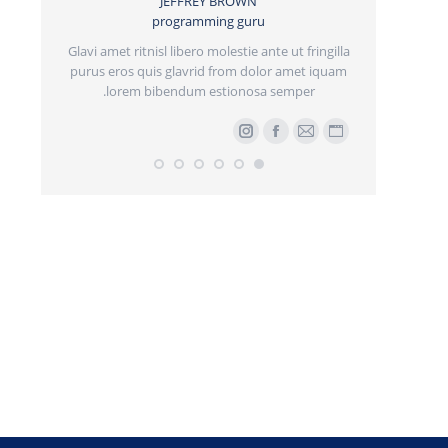
JEFFREY BROWN
programming guru
JA
nenatis.
Glavi amet ritnisl libero molestie ante ut fringilla
llis donec
purus eros quis glavrid from dolor amet iquam
Pellentesque
lorem bibendum estionosa semper.
vehicula. Sus
er
وبلاگ
ایمیل
فیسبوک
اینستاگرام
وبلاگ
فیس
Stu
شخصی/
شخصی/
وبسایت
وبسایت