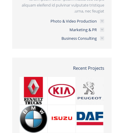
aliquam eleifend id pulvinar vulputate tristique
urna, nec feugiat.
Photo & Video Production
Marketing & PR
Business Consulting
Recent Projects