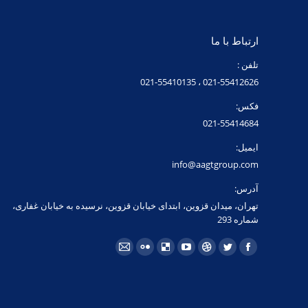
ارتباط با ما
تلفن :
021-55412626 ، 021-55410135
فکس:
021-55414684
ایمیل:
info@aagtgroup.com
آدرس:
تهران، میدان قزوین، ابتدای خیابان قزوین، نرسیده به خیابان غفاری،
شماره 293
مارا در اینجا پیدا کنید:
فیسبوک
توئیتر
Dribbble
یوتیوب
Delicious
فلیکر
ایمیل
page
page
page
page
page
page
page
opens
opens
opens
opens
opens
opens
opens