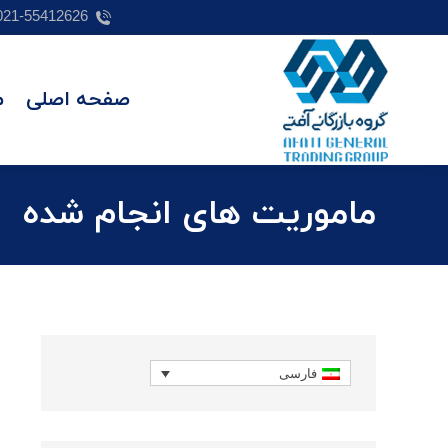
021-55412626
صفحه اصلی
م
ماموریت های انجام شده
فارسی