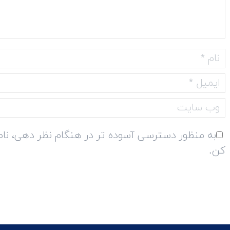
LEONARDO BLACK
MIRIAM RICHMOND
programmer
creative leader
tnisl libero ante ut fringilla purus eros
Glavrida lorem amet imperdiet ve
quis liquam estionosa semper.
Maecenas ullamcorper aliquet conva
nec ipsum.
نام *
وبلاگ
ایمیل
فیسبوک
توئیتر
Dribbble
بوک
یوتیوب
لینک‌دین
اینستاگرام
شخصی/
ایمیل *
وبسایت
وب سایت
به منظور دسترسی آسوده تر در هنگام نظر دهی، نام، 
کن.