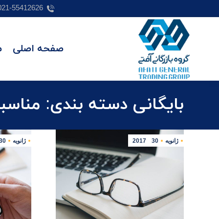
021-55412626
صفحه اصلی
م
بایگانی دسته بندی:
مناسب
ژانویه
30
2017
ژانویه
30