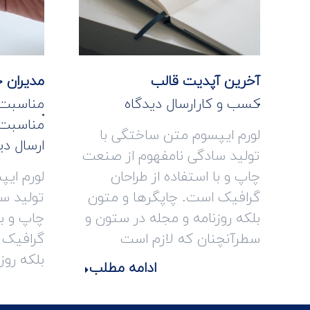
آخرین آپدیت قالب
مدیران 
کسب و کار
ارسال دیدگاه
مناسبت 
مناسبت 
لورم ایپسوم متن ساختگی با
ارسال دی
تولید سادگی نامفهوم از صنعت
چاپ و با استفاده از طراحان
لورم ای
گرافیک است. چاپگرها و متون
تولید س
بلکه روزنامه و مجله در ستون و
چاپ و با
سطرآنچنان که لازم است
گرافیک 
بلکه روز
ادامه مطلب