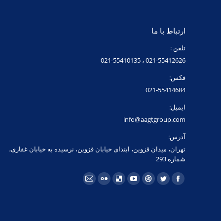
ارتباط با ما
تلفن :
021-55412626 ، 021-55410135
فکس:
021-55414684
ایمیل:
info@aagtgroup.com
آدرس:
تهران، میدان قزوین، ابتدای خیابان قزوین، نرسیده به خیابان غفاری،
شماره 293
مارا در اینجا پیدا کنید:
فیسبوک
توئیتر
Dribbble
یوتیوب
Delicious
فلیکر
ایمیل
page
page
page
page
page
page
page
opens
opens
opens
opens
opens
opens
opens