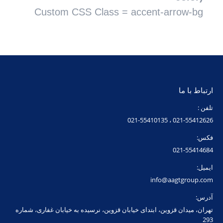
Custom CSS Class = accent-arrow-bg
ارتباط با ما
تلفن :
021-55412626 ، 021-55410135
فکس:
021-55414684
ایمیل:
info@aagtgroup.com
آدرس:
تهران، میدان قزوین، ابتدای خیابان قزوین، نرسیده به خیابان غفاری، شماره
293