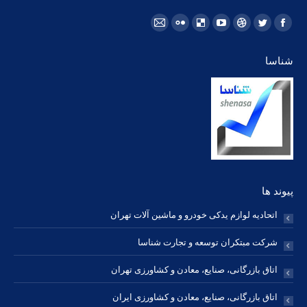
مارا در اینجا پیدا کنید:
فیسبوک
توئیتر
Dribbble
یوتیوب
Delicious
فلیکر
ایمیل
page
page
page
page
page
page
page
شناسا
opens
opens
opens
opens
opens
opens
opens
in
in
in
in
in
in
in
new
new
new
new
new
new
new
window
window
window
window
window
window
window
پیوند ها
اتحادیه لوازم یدکی خودرو و ماشین آلات تهران
شرکت مبتکران توسعه و تجارت شناسا
اتاق بازرگانی، صنایع، معادن و کشاورزی تهران
اتاق بازرگانی، صنایع، معادن و کشاورزی ایران