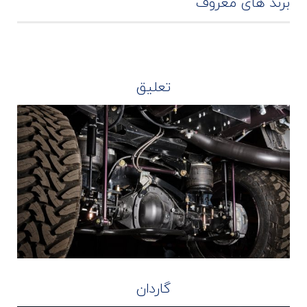
برند های معروف
تعلیق
گاردان