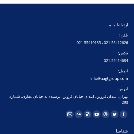
ارتباط با ما
تلفن :
021-55412626 ، 021-55410135
فکس:
021-55414684
ایمیل:
info@aagtgroup.com
آدرس:
تهران، میدان قزوین، ابتدای خیابان قزوین، نرسیده به خیابان غفاری، شماره
293
مارا در اینجا پیدا کنید:
شناسا