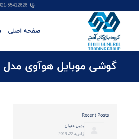
021-55412626
صفحه اصلی
م
گوشی موبایل هوآوی مدل Y5 PRIME 2018 DRA-LX2
Recent Posts
بدون عنوان
ژانویه 22, 2019