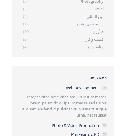
(5)
Photography
(6)
Travel
بین المللی
(4)
دسته بندی نشده
(1)
فنآوری
(10)
کسب و کار
(2)
مناسبت ها
(4)
Services
Web Development
Integer vitae ante vitae mauris ipsum massa
lorem ipsum dolor ipsum massa sed turpis
aliquam eleifend id pulvinar vulputate tristique
urna, nec feugiat.
Photo & Video Production
Marketing & PR