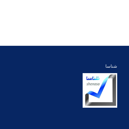
وبلاگ
ایمیل
فیسبوک
توئیتر
Dribbble
بوک
یوتیوب
لینک‌دین
اینستاگرام
شخصی/
وبسایت
شناسا