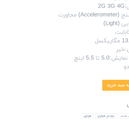
2G
حس‌گرها:شتاب‌سنج (Accelerometer) مجاورت
:خیر
 تا 5.5 اینچ
و
ه سبد خرید
 جدید
موبایل هواوی
هواوی