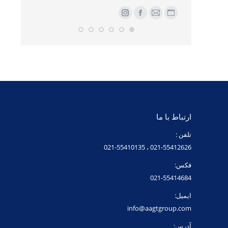
er
وبلاگ
ایمیل
فیسبوک
اینستاگرام
وبلاگ
فیس
Stu
شخصی/
شخصی/
وبسایت
وبسایت
ارتباط با ما
تلفن :
021-55412626 ، 021-55410135
فکس:
021-55414684
ایمیل:
info@aagtgroup.com
آدرس: