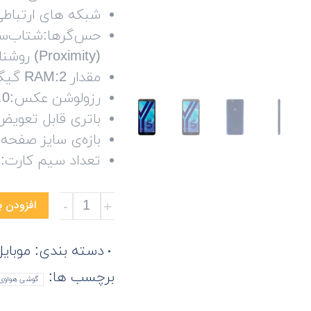
شبکه های ارتباطی: 3G 4G
(Proximity) روشنایی (Light)
مقدار RAM:2 گیگابایت
رزولوشن عکس:13.0 مگاپیکسل
باتری قابل تعویض
بازه‌ی سایز صفحه نمایش:5.0
تعداد سیم کارت:د
گوشی
افزودن ب
موبایل
هوآوی
دسته بندی:
موبایل
مدل
برچسب ها:
گوشی هواوی
Y5
Prime