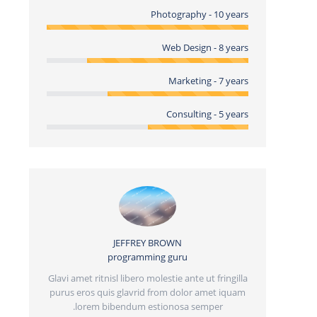
Photography - 10 years
Web Design - 8 years
Marketing - 7 years
Consulting - 5 years
JEFFREY BROWN
programming guru
JA
nenatis.
Glavi amet ritnisl libero molestie ante ut fringilla
llis donec
purus eros quis glavrid from dolor amet iquam
Pellentesque
lorem bibendum estionosa semper.
vehicula. Sus