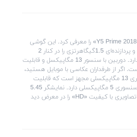
سال 2018، «هوآوی» گوشی میان‌رده‌ی دیگری با نام‌ «Y5 Prime 2018» را معرفی کرد. این گوشی
دوسیم‌کارته به سیستم‌عامل اندروید اوریو مجهز است و پردازنده‌ای 1.5‌گیگاهرتزی را در کنار 2
گیگابایت حافظه‌ی رم و 16 گیگابایت حافظه‌ی داخلی دارد. دوربین با سنسور 13 مگاپیکسل و قابلیت
گر ویژگی‌های آن است. اگر از طرفداران عکاسی با موبایل هستید،
باید بدانید که دوربین اصلی Y5 Prime 2018 به سنسوری 13 مگاپیکسلی مجهز است که قابلیت
فوکوس خودکار و فلاش LED دارد. دوربین سلفی هم سنسوری 5 مگاپیکسلی دارد. نمایشگر 5.45
اینچی این گوشی رزولوشن 1440×720 پیکسلی دارد و تصاویری با کیفیت‌ «HD»‌ را در معرض دید