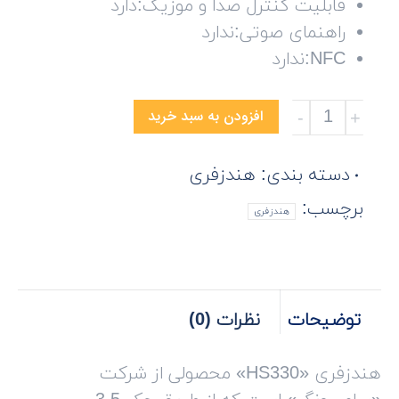
قابلیت کنترل صدا و موزیک:دارد
راهنمای صوتی:ندارد
NFC:ندارد
هندزفری
افزودن به سبد خرید
سامسونگ
مدل
دسته بندی:
هندزفری
HS330
برچسب:
هندزفری
تعداد
توضیحات
نظرات (0)
هندزفری «
HS330
» محصولی از شرکت