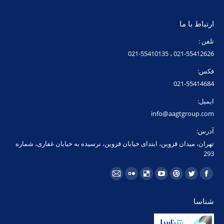
ارتباط با ما
تلفن :
021-55412626 ، 021-55410135
فکس:
021-55414684
ایمیل:
info@aagtgroup.com
آدرس:
تهران، میدان قزوین، ابتدای خیابان قزوین، نرسیده به خیابان غفاری، شماره
293
مارا در اینجا پیدا کنید:
فیسبوک
توئیتر
Dribbble
یوتیوب
Delicious
فلیکر
ایمیل
page
page
page
page
page
page
page
شناسا
opens
opens
opens
opens
opens
opens
opens
in
in
in
in
in
in
in