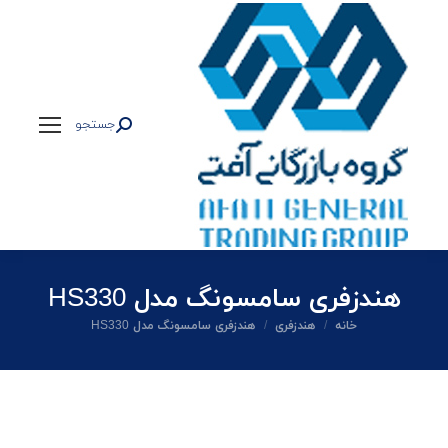
جستجو
جستجو:
هندزفری سامسونگ مدل HS330
شما اینجا هستید:
خانه
هندزفری
هندزفری سامسونگ مدل HS330