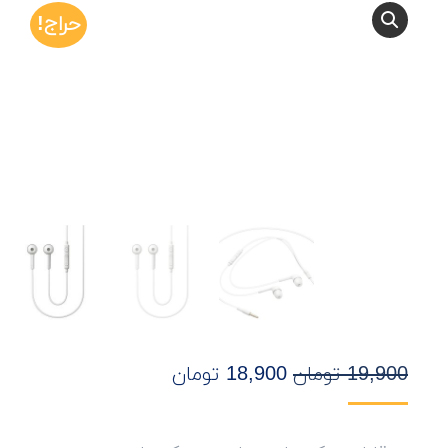
حراج!
19,900
تومان
18,900
تومان