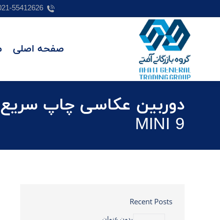
021-55412626
صفحه اصلی
م
MINI 9
Recent Posts
بدون عنوان