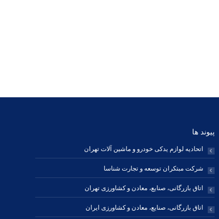
s donec nec elit.
parturient montes, nascetur ridiculus mus.
Etiam dui libero, tempor quis congue in!
وبلاگ
فیسبوک
0
antart
ایمیل
فیسبوک
پینترست
اینستاگرام
شخصی/
پ
وبسایت
پیوند ها
اتحادیه لوازم یدکی خودرو و ماشین آلات تهران
شرکت مبتکران توسعه و تجارت شناسا
اتاق بازرگانی، صنایع، معادن و کشاورزی تهران
اتاق بازرگانی، صنایع، معادن و کشاورزی ایران