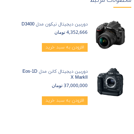
محصولات مرتبط
دوربین دیجیتال نیکون مدل D3400
4,352,666
تومان
افزودن به سبد خرید
دوربین دیجیتال کانن مدل Eos-1D
X MarkII
37,000,000
تومان
افزودن به سبد خرید