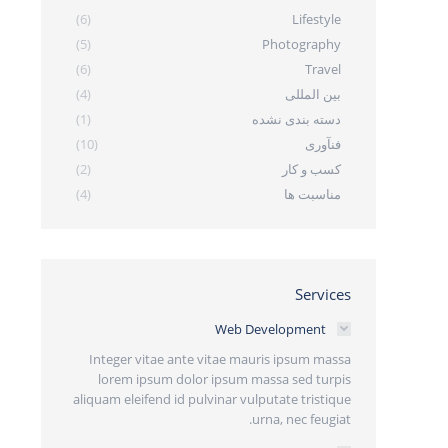
(6)
Lifestyle
(5)
Photography
(6)
Travel
بین المللی
(4)
دسته بندی نشده
(1)
فنآوری
(10)
کسب و کار
(2)
مناسبت ها
(4)
Services
Web Development
Integer vitae ante vitae mauris ipsum massa
lorem ipsum dolor ipsum massa sed turpis
aliquam eleifend id pulvinar vulputate tristique
urna, nec feugiat.