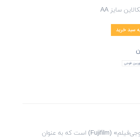
لاین سایز AA
ه سبد خرید
ن
ربین فوجی
مدل «Instax Mini 9» محصولی بسیار جذاب از برند «فوجی‌فیلم» (Fujifilm) است که به عنوان