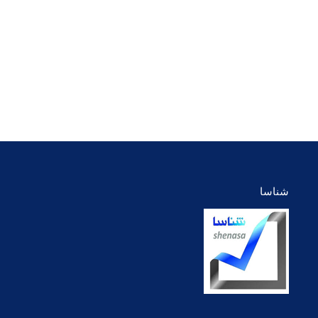
quis liquam estionosa semper.
Maecenas ullamcorper aliquet conva
nec ipsum.
وبلاگ
ایمیل
فیسبوک
توئیتر
Dribbble
بوک
یوتیوب
لینک‌دین
اینستاگرام
شخصی/
وبسایت
شناسا