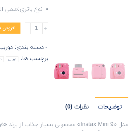
نوع باتری:قلمی آلکا
دوربین
افزودن ب
عکاسی
چاپ
دسته بندی:
دوربی
سریع
برچسب ها:
دوربین
دو
فوجی
فیلم
مدل
Instax
Mini
9
توضیحات
نظرات (0)
تعداد