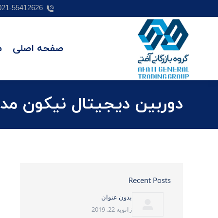
021-55412626
صفحه اصلی
م
دوربین دیجیتال نیکون مدل 400
Recent Posts
بدون عنوان
ژانویه 22, 2019