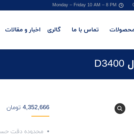
Monday – Friday 10 AM – 8 PM
حصولات
تماس با ما
گالری
اخبار و مقالات
D3
4,352,666
تومان
محدوده دقت حسگر:20.0 مگاپیکسل و 