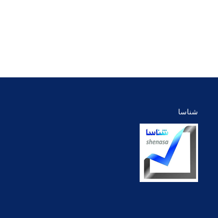
وبلاگ
ایمیل
فیسبوک
توئیتر
Dribbble
بوک
یوتیوب
لینک‌دین
اینستاگرام
شخصی/
وبسایت
شناسا