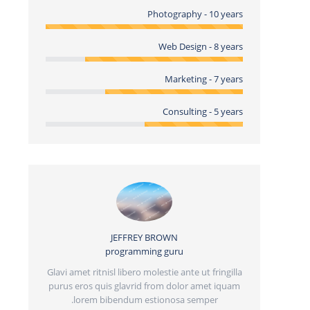
Photography - 10 years
Web Design - 8 years
Marketing - 7 years
Consulting - 5 years
JEFFREY BROWN
programming guru
JA
nenatis.
Glavi amet ritnisl libero molestie ante ut fringilla
llis donec
purus eros quis glavrid from dolor amet iquam
Pellentesque
lorem bibendum estionosa semper.
vehicula. Sus