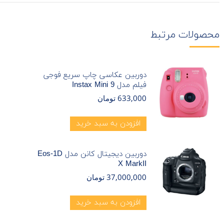
محصولات مرتبط
دوربین عکاسی چاپ سریع فوجی
فیلم مدل Instax Mini 9
633,000
تومان
افزودن به سبد خرید
دوربین دیجیتال کانن مدل Eos-1D
X MarkII
37,000,000
تومان
افزودن به سبد خرید