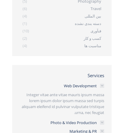
(5)
Photography
(6)
Travel
بین المللی
(4)
دسته بندی نشده
(1)
فنآوری
(10)
کسب و کار
(2)
مناسبت ها
(4)
Services
Web Development
Integer vitae ante vitae mauris ipsum massa
lorem ipsum dolor ipsum massa sed turpis
aliquam eleifend id pulvinar vulputate tristique
urna, nec feugiat.
Photo & Video Production
Marketing & PR