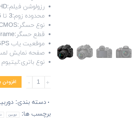
رزولوشن فیلم:Full HD
محدوده زوم:3 تا 6 برابر بزرگنمایی
نوع حسگر:CMOS
قطع حسگر:Crop Frame
موقعیت یاب GPS:خیر
صفحه نمایش لمس
نوع باتری:لیتیوم 
دوربین
افزودن ب
دیجیتال
نیکون
دسته بندی:
دوربی
مدل
برچسب ها:
دوربین
دو
D3400
تعداد