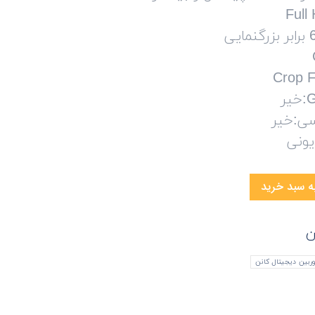
ی:خیر
یونی
ه سبد خرید
ن
ربین دیجیتال کانن