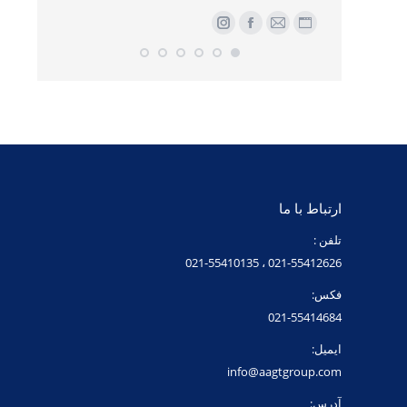
er
وبلاگ
ایمیل
فیسبوک
اینستاگرام
وبلاگ
فیس
Stu
شخصی/
شخصی/
وبسایت
وبسایت
ارتباط با ما
تلفن :
021-55412626 ، 021-55410135
فکس:
021-55414684
ایمیل:
info@aagtgroup.com
آدرس: