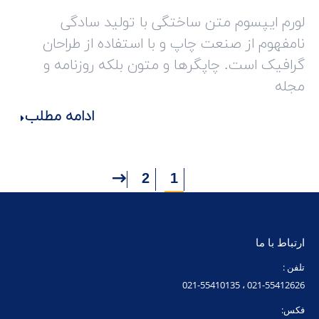
لورم ایپسوم متن ساختگی با تولید سادگی
نامفهوم از صنعت چاپ و با استفاده از طراحان
گرافیک است. چاپگرها و متون بلکه روزنامه و
مجله
ادامه مطلب
2
1
ارتباط با ما
تلفن :
021-55412626 ، 021-55410135
فکس: