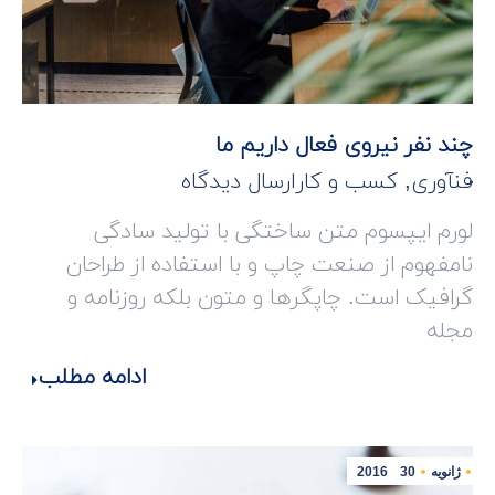
چند نفر نیروی فعال داریم ما
فنآوری
,
کسب و کار
ارسال دیدگاه
لورم ایپسوم متن ساختگی با تولید سادگی
نامفهوم از صنعت چاپ و با استفاده از طراحان
گرافیک است. چاپگرها و متون بلکه روزنامه و
مجله
ادامه مطلب
ژانویه
30
2016