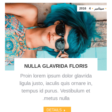
سپتامبر
4
2016
NULLA GLAVRIDA FLORIS
Proin lorem ipsum dolor glavrida
ligula justo, iaculis quis ornare in,
tempus id purus. Vestibulum et
metus nulla.
DETAILS