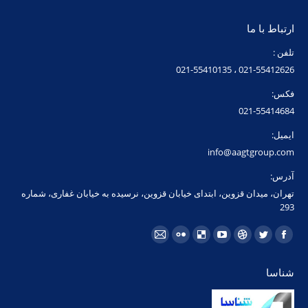
ارتباط با ما
تلفن :
021-55412626 ، 021-55410135
فکس:
021-55414684
ایمیل:
info@aagtgroup.com
آدرس:
تهران، میدان قزوین، ابتدای خیابان قزوین، نرسیده به خیابان غفاری، شماره
293
مارا در اینجا پیدا کنید:
فیسبوک
توئیتر
Dribbble
یوتیوب
Delicious
فلیکر
ایمیل
page
page
page
page
page
page
page
شناسا
opens
opens
opens
opens
opens
opens
opens
in
in
in
in
in
in
in