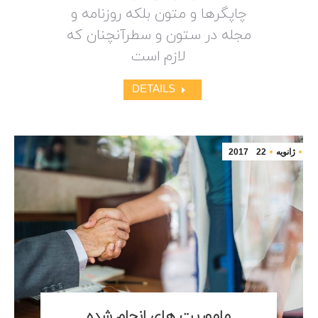
چاپگرها و متون بلکه روزنامه و
مجله در ستون و سطرآنچنان که
لازم است
DETAILS
ژانویه
22
2017
ماموریت های انجام شده