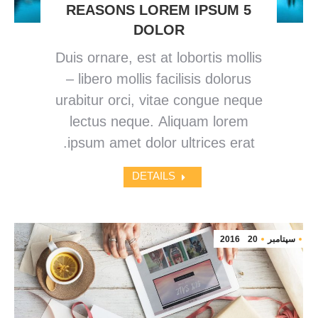
5 REASONS LOREM IPSUM
DOLOR
Duis ornare, est at lobortis mollis
– libero mollis facilisis dolorus
urabitur orci, vitae congue neque
lectus neque. Aliquam lorem
ipsum amet dolor ultrices erat.
DETAILS
سپتامبر
20
2016