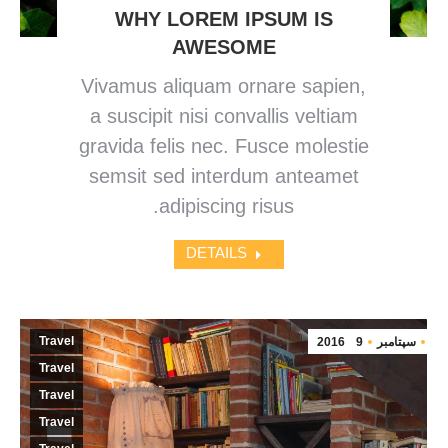
WHY LOREM IPSUM IS
AWESOME
Vivamus aliquam ornare sapien,
a suscipit nisi convallis veltiam
gravida felis nec. Fusce molestie
semsit sed interdum anteamet
adipiscing risus.
DETAILS
Travel
سپتامبر
9
2016
Travel
Travel
Travel