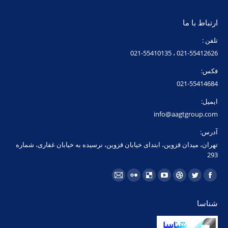
ارتباط با ما
تلفن :
021-55412626 ، 021-55410135
فکس:
021-55414684
ایمیل:
info@aagtgroup.com
آدرس:
تهران، میدان قزوین، ابتدای خیابان قزوین، نرسیده به خیابان غفاری، شماره
293
مارا در اینجا پیدا کنید:
فیسبوک
توئیتر
Dribbble
یوتیوب
Delicious
فلیکر
ایمیل
page
page
page
page
page
page
page
شناسا
opens
opens
opens
opens
opens
opens
opens
in
in
in
in
in
in
in