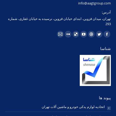
info@aagtgroup.com
آدرس:
تهران، میدان قزوین، ابتدای خیابان قزوین، نرسیده به خیابان غفاری، شماره
293
مارا در اینجا پیدا کنید:
فیسبوک
توئیتر
Dribbble
یوتیوب
Delicious
فلیکر
ایمیل
page
page
page
page
page
page
page
شناسا
opens
opens
opens
opens
opens
opens
opens
in
in
in
in
in
in
in
new
new
new
new
new
new
new
window
window
window
window
window
window
window
پیوند ها
اتحادیه لوازم یدکی خودرو و ماشین آلات تهران