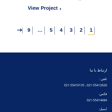
View Project
9
…
5
4
3
2
1
ارتباط با ما
تلفن :
021-55412626 ، 021-55410135
فکس:
021-55414684
ایمیل: