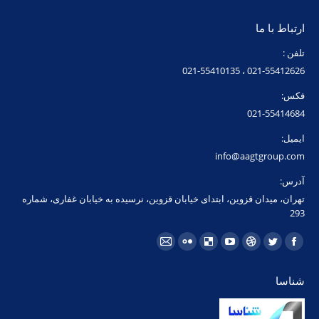
ارتباط با ما
تلفن :
021-55412626 ، 021-55410135
فکس:
021-55414684
ایمیل:
info@aagtgroup.com
آدرس:
تهران، میدان قزوین، ابتدای خیابان قزوین، نرسیده به خیابان غفاری، شماره
293
مارا در اینجا پیدا کنید:
فیسبوک
توئیتر
Dribbble
یوتیوب
Delicious
فلیکر
ایمیل
page
page
page
page
page
page
page
شناسا
opens
opens
opens
opens
opens
opens
opens
in
in
in
in
in
in
in