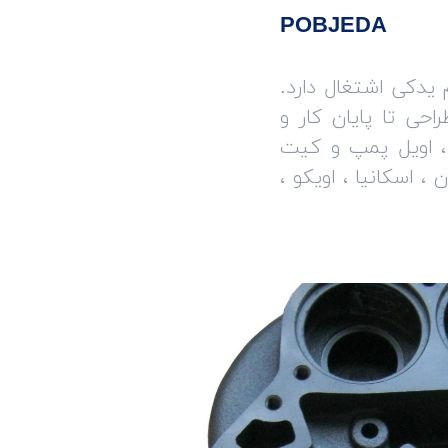
POBJEDA
لید لوازم یدکی اشتغال دارد.
حی تا پایان کار و
، اویل پمپ و کیت
 اسکانیا ، اویکو ،