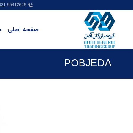
021-55412626
صفحه اصلی
م
POBJEDA