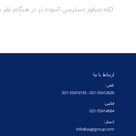
به منظور دسترسی آسوده تر در هنگام نظر دهی
ارتباط با ما
تلفن :
021-55412626 ، 021-55410135
فکس:
021-55414684
ایمیل:
info@aagtgroup.com