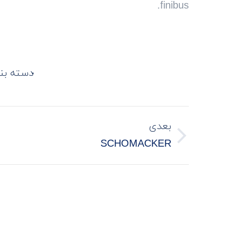
finibus.
دسته بن
PROJECT
بعدی
NAVIGATION
Next
SCHOMACKER
project: