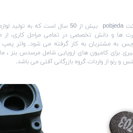
شرکت pobjeda بیش از 50 سال است که به تو
رت ها و دانش تخصصی در تمامی مراحل کاری، از طرا
یس به مشتریان به کار گرفته می شود. واتر پمپ 
ری برای کامیون های اروپایی شامل مرسدس بنز ، مان ،
س و رنو از واردات گروه بازرگانی آفتی می باشد.