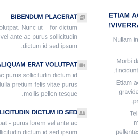
ETIAM A
BIBENDUM PLACERAT
VIVERRA
olutpat. Nunc ut – for dictum
vel ante ac purus sollicitudin
Nullam im
dictum id sed ipsum.
Morbi d
ALIQUAM ERAT VOLUTPAT
tincidun
c purus sollicitudin dictum id
Etiam ac
lla pretium felis vitae purus
gravida
mollis pellen tesque.
p
LICITUDIN DICTUM ID SED
Tel
m
pat - purus lorem vel ante ac
pellent
licitudin dictum id sed ipsum.