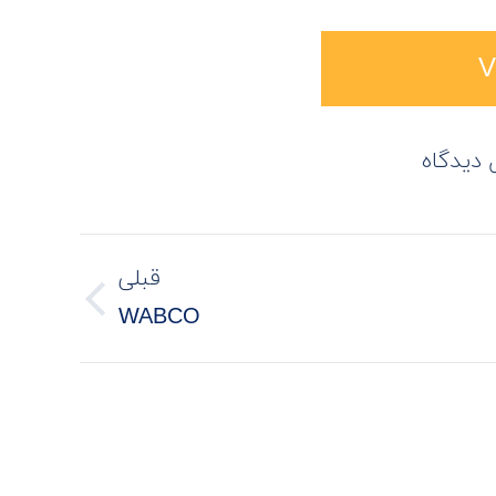
V
 دیدگاه
قبلی
Previous
WABCO
project: