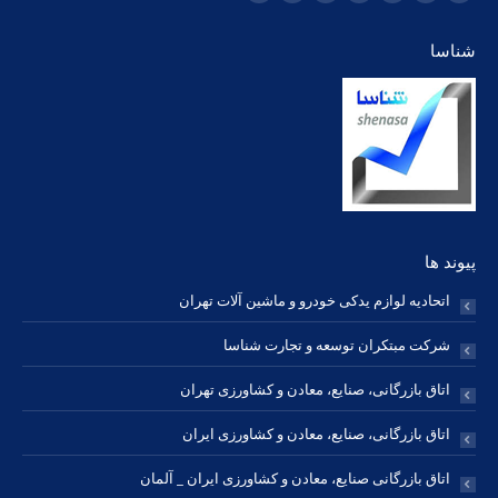
فیسبوک
توئیتر
Dribbble
یوتیوب
Delicious
فلیکر
ایمیل
page
page
page
page
page
page
page
شناسا
opens
opens
opens
opens
opens
opens
opens
in
in
in
in
in
in
in
new
new
new
new
new
new
new
window
window
window
window
window
window
window
پیوند ها
اتحادیه لوازم یدکی خودرو و ماشین آلات تهران
شرکت مبتکران توسعه و تجارت شناسا
اتاق بازرگانی، صنایع، معادن و کشاورزی تهران
اتاق بازرگانی، صنایع، معادن و کشاورزی ایران
اتاق بازرگانی صنایع، معادن و کشاورزی ایران _ آلمان