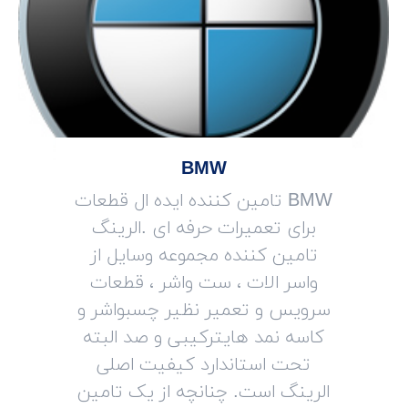
BMW
BMW تامین کننده ایده ال قطعات
برای تعمیرات حرفه ای .الرینگ
تامین کننده مجموعه وسایل از
واسر الات ، ست واشر ، قطعات
سرویس و تعمیر نظیر چسبواشر و
کاسه نمد هایترکیبی و صد البته
تحت استاندارد کیفیت اصلی
الرینگ است. چنانچه از یک تامین