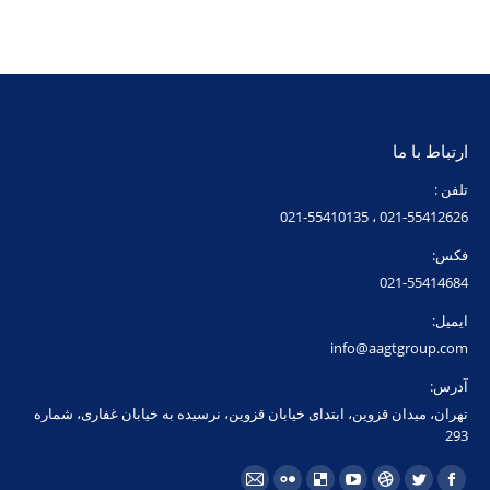
ارتباط با ما
تلفن :
021-55412626 ، 021-55410135
فکس:
021-55414684
ایمیل:
info@aagtgroup.com
آدرس:
تهران، میدان قزوین، ابتدای خیابان قزوین، نرسیده به خیابان غفاری، شماره
293
مارا در اینجا پیدا کنید: