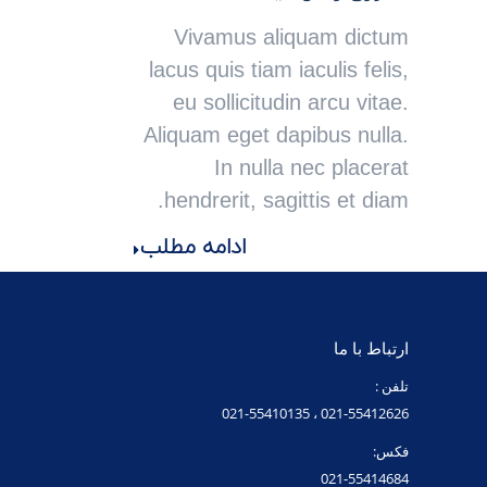
Vivamus aliquam dictum
lacus quis tiam iaculis felis,
eu sollicitudin arcu vitae.
Aliquam eget dapibus nulla.
In nulla nec placerat
hendrerit, sagittis et diam.
ادامه مطلب
ارتباط با ما
تلفن :
021-55412626 ، 021-55410135
فکس:
021-55414684