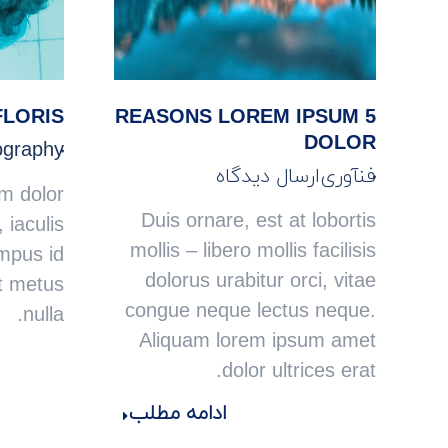
FLORIS
5 REASONS LOREM IPSUM
DOLOR
ography
فنآوری
ارسال دیدگاه
m dolor
Duis ornare, est at lobortis
, iaculis
mollis – libero mollis facilisis
empus id
dolorus urabitur orci, vitae
t metus
congue neque lectus neque.
nulla.
Aliquam lorem ipsum amet
dolor ultrices erat.
ادامه مطلب