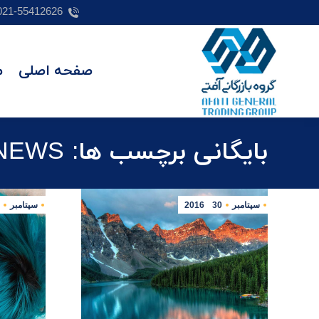
021-55412626
صفحه اصلی
م
بایگانی برچسب ها:
NEWS
سپتامبر
30
2016
سپتامبر