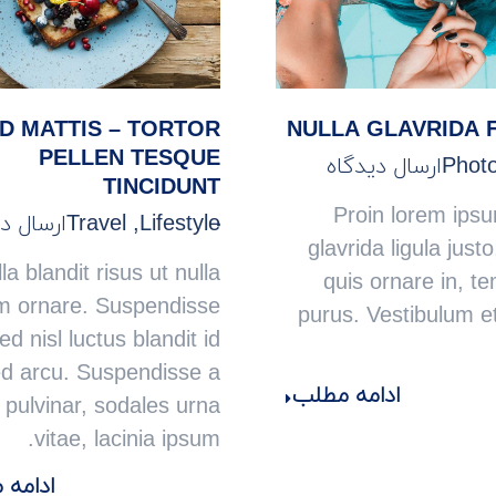
D MATTIS – TORTOR
NULLA GLAVRIDA 
PELLEN TESQUE
Phot
ارسال دیدگاه
TINCIDUNT
Proin lorem ipsu
Lifestyle
,
Travel
ارسال د
glavrida ligula justo
la blandit risus ut nulla
quis ornare in, t
m ornare. Suspendisse
purus. Vestibulum e
ed nisl luctus blandit id
d arcu. Suspendisse a
ادامه مطلب
r pulvinar, sodales urna
vitae, lacinia ipsum.
ادامه