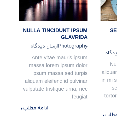
NULLA TINCIDUNT IPSUM
SE
GLAVRIDA
Photography
ارسال دیدگاه
یدگاه
Ante vitae mauris ipsum
Nul
massa lorem ipsum dolor
aliqua
ipsum massa sed turpis
in mi s
aliquam eleifend id pulvinar
se
vulputate tristique urna, nec
torto
feugiat.
ادامه مطلب
 مطلب