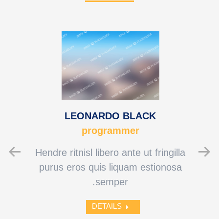
LEONARDO BLACK
programmer
t
Hendre ritnisl libero ante ut fringilla
E
purus eros quis liquam estionosa
i
semper.
DETAILS