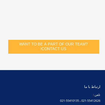
WANT TO BE A PART OF OUR TEAM?
CONTACT US!
ارتباط با ما
تلفن :
021-55412626 ، 021-55410135