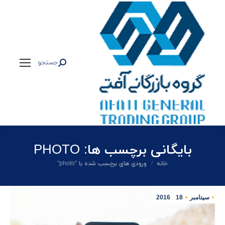
جستجو
جستجو:
بایگانی برچسب ها:
PHOTO
شما اینجا هستید:
خانه
ورودی های برچسب شده با "photo"
سپتامبر
18
2016