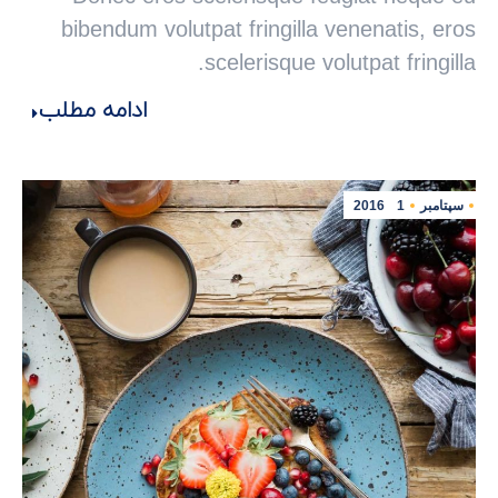
bibendum volutpat fringilla venenatis, eros
scelerisque volutpat fringilla.
ادامه مطلب
سپتامبر
1
2016