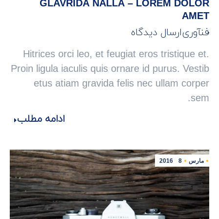
GLAVRIDA NALLA – LOREM DOLOR
AMET
فنآوری
ارسال دیدگاه
Hitrices orci leo, et feugiat eros tristique et.
Proin ligula iaculis quis ornare id purus. Vestib
etus atiam gravida felis nec ullam corper
sem.
ادامه مطلب
مارس
8
2016