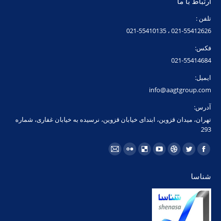
ارتباط با ما
تلفن :
021-55412626 ، 021-55410135
فکس:
021-55414684
ایمیل:
info@aagtgroup.com
آدرس:
تهران، میدان قزوین، ابتدای خیابان قزوین، نرسیده به خیابان غفاری، شماره
293
مارا در اینجا پیدا کنید:
فیسبوک
توئیتر
Dribbble
یوتیوب
Delicious
فلیکر
ایمیل
page
page
page
page
page
page
page
شناسا
opens
opens
opens
opens
opens
opens
opens
in
in
in
in
in
in
in
new
new
new
new
new
new
new
window
window
window
window
window
window
window