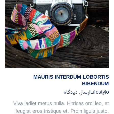
MAURIS INTERDUM LOBORTIS
BIBENDUM
Lifestyle
ارسال دیدگاه
Viva ladiet metus nulla. Hitrices orci leo, et
feugiat eros tristique et. Proin ligula justo,