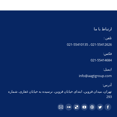
ارتباط با ما
تلفن :
021-55412626 ، 021-55410135
فکس:
021-55414684
ایمیل:
info@aagtgroup.com
آدرس:
تهران، میدان قزوین، ابتدای خیابان قزوین، نرسیده به خیابان غفاری، شماره
293
مارا در اینجا پیدا کنید:
فیسبوک
توئیتر
Dribbble
یوتیوب
Delicious
فلیکر
ایمیل
page
page
page
page
page
page
page