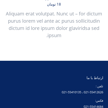
18
تومان
Aliquam erat volutpat. Nunc ut – for dictum
purus lorem vel ante ac purus sollicitudin
dictum id lore ipsum dolor glaviridsa sed
ipsum.
ارتباط با ما
تلفن :
021-55412626 ، 021-55410135
فکس:
021-55414684