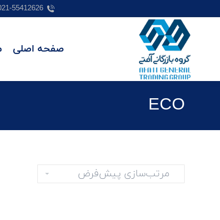
021-55412626
صفحه اصلی
م
ECO