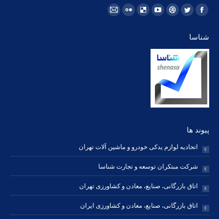
مارا در اینجا پیدا کنید:
فیسبوک
توئیتر
Dribbble
یوتیوب
Delicious
فلیکر
ایمیل
page
page
page
page
page
page
page
شناسا
opens
opens
opens
opens
opens
opens
opens
in
in
in
in
in
in
in
new
new
new
new
new
new
new
window
window
window
window
window
window
window
پیوند ها
اتحادیه لوازم یدکی خودرو و ماشین آلات تهران
شرکت مبتکران توسعه و تجارت شناسا
اتاق بازرگانی، صنایع، معادن و کشاورزی تهران
اتاق بازرگانی، صنایع، معادن و کشاورزی ایران