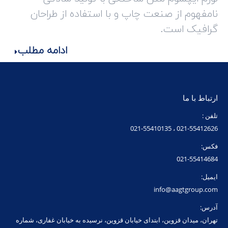
نامفهوم از صنعت چاپ و با استفاده از طراحان
گرافیک است.
ادامه مطلب
ارتباط با ما
تلفن :
021-55412626 ، 021-55410135
فکس:
021-55414684
ایمیل:
info@aagtgroup.com
آدرس:
تهران، میدان قزوین، ابتدای خیابان قزوین، نرسیده به خیابان غفاری، شماره