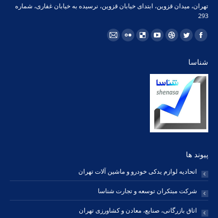
293
مارا در اینجا پیدا کنید:
فیسبوک
توئیتر
Dribbble
یوتیوب
Delicious
فلیکر
ایمیل
page
page
page
page
page
page
page
شناسا
opens
opens
opens
opens
opens
opens
opens
in
in
in
in
in
in
in
new
new
new
new
new
new
new
window
window
window
window
window
window
window
پیوند ها
اتحادیه لوازم یدکی خودرو و ماشین آلات تهران
شرکت مبتکران توسعه و تجارت شناسا
اتاق بازرگانی، صنایع، معادن و کشاورزی تهران
اتاق بازرگانی، صنایع، معادن و کشاورزی ایران