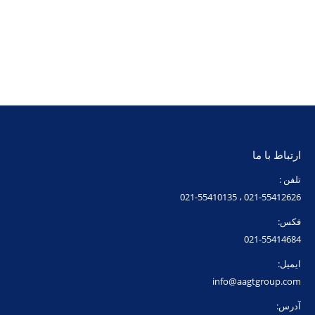
ارتباط با ما
تلفن :
021-55412626 ، 021-55410135
فکس:
021-55414684
ایمیل:
info@aagtgroup.com
آدرس:
تهران، میدان قزوین، ابتدای خیابان قزوین، نرسیده به خیابان غفاری، شماره