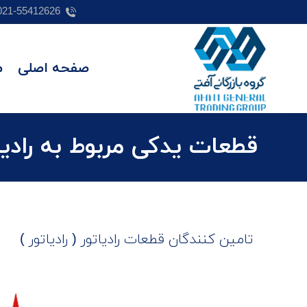
021-55412626
صفحه اصلی
م
قطعات یدکی مربوط به رادی
تامین ‌کنندگان قطعات رادیاتور ( رادیاتور )