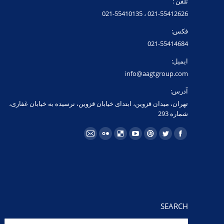
تلفن :
021-55412626 ، 021-55410135
فکس:
021-55414684
ایمیل:
info@aagtgroup.com
آدرس:
تهران، میدان قزوین، ابتدای خیابان قزوین، نرسیده به خیابان غفاری،
شماره 293
مارا در اینجا پیدا کنید:
فیسبوک
توئیتر
Dribbble
یوتیوب
Delicious
فلیکر
ایمیل
page
page
page
page
page
page
page
opens
opens
opens
opens
opens
opens
opens
in
in
in
in
in
in
in
new
new
new
new
new
new
new
window
window
window
window
window
window
window
SEARCH