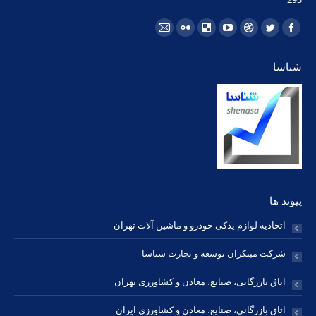
مارا در اینجا پیدا کنید:
فیسبوک
توئیتر
Dribbble
یوتیوب
Delicious
فلیکر
ایمیل
page
page
page
page
page
page
page
شناسا
opens
opens
opens
opens
opens
opens
opens
in
in
in
in
in
in
in
new
new
new
new
new
new
new
window
window
window
window
window
window
window
پیوند ها
اتحادیه لوازم یدکی خودرو و ماشین آلات تهران
شرکت مبتکران توسعه و تجارت شناسا
اتاق بازرگانی، صنایع، معادن و کشاورزی تهران
اتاق بازرگانی، صنایع، معادن و کشاورزی ایران