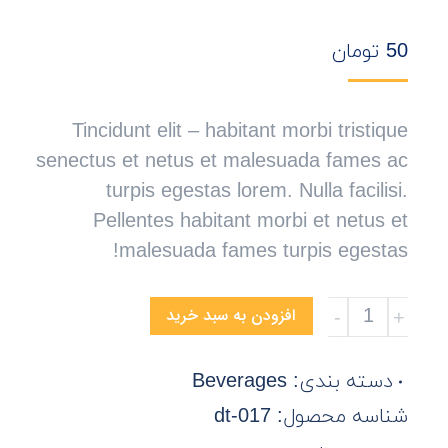
50
تومان
Tincidunt elit – habitant morbi tristique
senectus et netus et malesuada fames ac
turpis egestas lorem. Nulla facilisi.
Pellentes habitant morbi et netus et
malesuada fames turpis egestas!
Organic
افزودن به سبد خرید
Red
Wine
دسته بندی:
Beverages
تعداد
شناسه محصول:
dt-017