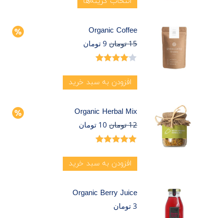
انتخاب گزینه‌ها
Organic Coffee
15
تومان
9
تومان
امتیاز
4.00
از 5
افزودن به سبد خرید
Organic Herbal Mix
12
تومان
10
تومان
امتیاز
5.00
از
5
افزودن به سبد خرید
Organic Berry Juice
3
تومان