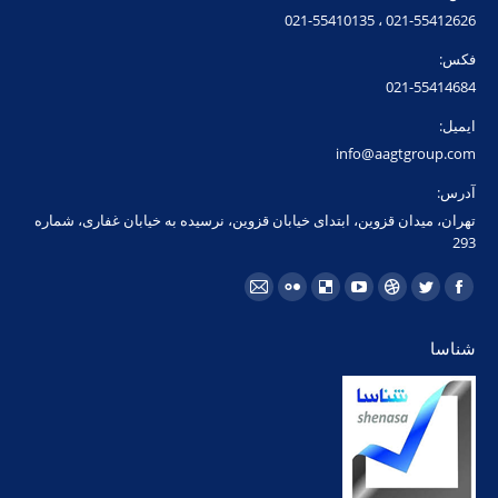
021-55412626 ، 021-55410135
فکس:
021-55414684
ایمیل:
info@aagtgroup.com
آدرس:
تهران، میدان قزوین، ابتدای خیابان قزوین، نرسیده به خیابان غفاری، شماره
293
مارا در اینجا پیدا کنید:
فیسبوک
توئیتر
Dribbble
یوتیوب
Delicious
فلیکر
ایمیل
page
page
page
page
page
page
page
شناسا
opens
opens
opens
opens
opens
opens
opens
in
in
in
in
in
in
in
new
new
new
new
new
new
new
window
window
window
window
window
window
window