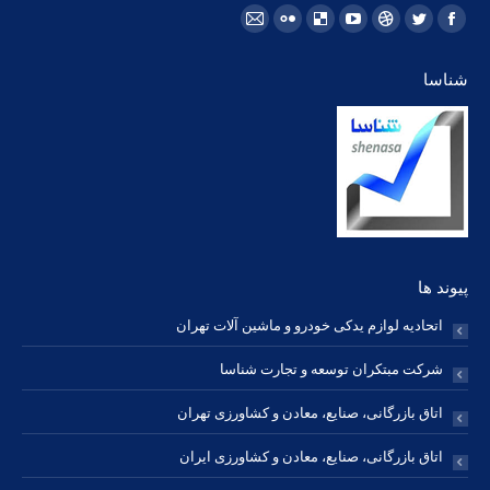
مارا در اینجا پیدا کنید:
فیسبوک
توئیتر
Dribbble
یوتیوب
Delicious
فلیکر
ایمیل
page
page
page
page
page
page
page
شناسا
opens
opens
opens
opens
opens
opens
opens
in
in
in
in
in
in
in
new
new
new
new
new
new
new
window
window
window
window
window
window
window
پیوند ها
اتحادیه لوازم یدکی خودرو و ماشین آلات تهران
شرکت مبتکران توسعه و تجارت شناسا
اتاق بازرگانی، صنایع، معادن و کشاورزی تهران
اتاق بازرگانی، صنایع، معادن و کشاورزی ایران