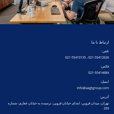
ارتباط با ما
تلفن :
021-55412626 ، 021-55410135
فکس:
021-55414684
ایمیل:
info@aagtgroup.com
آدرس:
تهران، میدان قزوین، ابتدای خیابان قزوین، نرسیده به خیابان غفاری، شماره
293