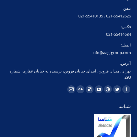
تلفن :
021-55412626 ، 021-55410135
فکس:
021-55414684
ایمیل:
info@aagtgroup.com
آدرس:
تهران، میدان قزوین، ابتدای خیابان قزوین، نرسیده به خیابان غفاری، شماره
293
مارا در اینجا پیدا کنید:
فیسبوک
توئیتر
Dribbble
یوتیوب
Delicious
فلیکر
ایمیل
page
page
page
page
page
page
page
شناسا
opens
opens
opens
opens
opens
opens
opens
in
in
in
in
in
in
in
new
new
new
new
new
new
new
window
window
window
window
window
window
window