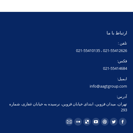
ارتباط با ما
تلفن :
021-55412626 ، 021-55410135
فکس:
021-55414684
ایمیل:
info@aagtgroup.com
آدرس:
تهران، میدان قزوین، ابتدای خیابان قزوین، نرسیده به خیابان غفاری، شماره
293
مارا در اینجا پیدا کنید:
فیسبوک
توئیتر
Dribbble
یوتیوب
Delicious
فلیکر
ایمیل
page
page
page
page
page
page
page