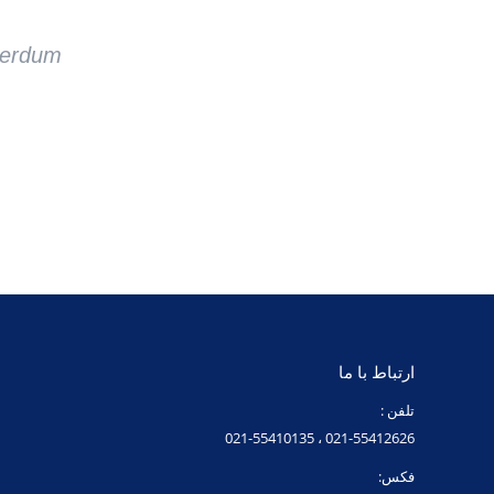
.
nterdum
ارتباط با ما
تلفن :
021-55412626 ، 021-55410135
فکس: