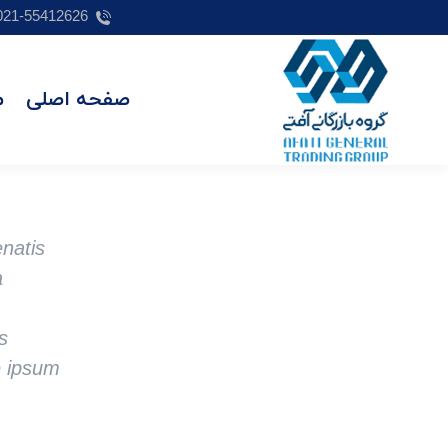
021-55412626
صفحه اصلی
م
natis
a
s
e ipsum