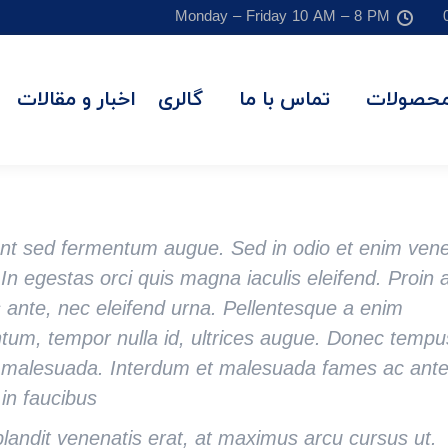
Monday – Friday 10 AM – 8 PM
حصولات
تماس با ما
گالری
اخبار و مقالات
nt sed fermentum augue. Sed in odio et enim vene
 In egestas orci quis magna iaculis eleifend. Proin 
s ante, nec eleifend urna. Pellentesque a enim
tum, tempor nulla id, ultrices augue. Donec tempu
t malesuada. Interdum et malesuada fames ac ant
in faucibus.
landit venenatis erat, at maximus arcu cursus ut.