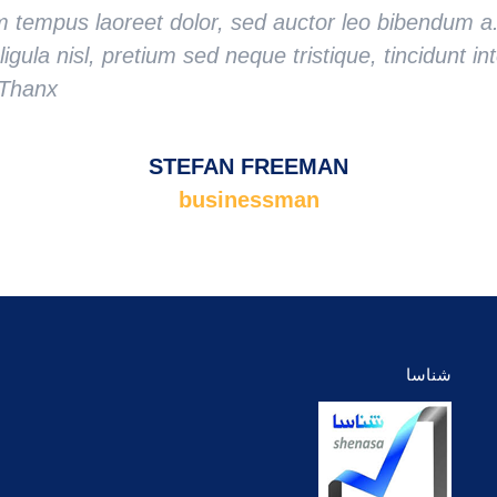
m tempus laoreet dolor, sed auctor leo bibendum a
igula nisl, pretium sed neque tristique, tincidunt i
 Thanx!
STEFAN FREEMAN
businessman
شناسا