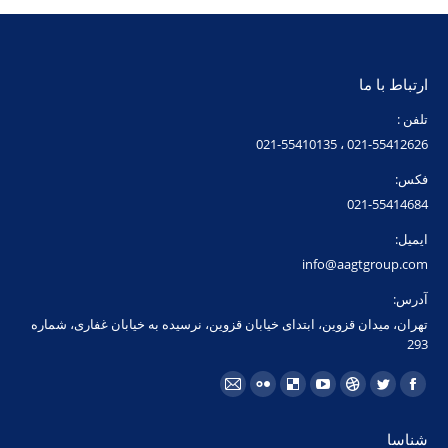
ارتباط با ما
تلفن :
021-55412626 ، 021-55410135
فکس:
021-55414684
ایمیل:
info@aagtgroup.com
آدرس:
تهران، میدان قزوین، ابتدای خیابان قزوین، نرسیده به خیابان غفاری، شماره
293
مارا در اینجا پیدا کنید:
فیسبوک
توئیتر
Dribbble
یوتیوب
Delicious
فلیکر
ایمیل
page
page
page
page
page
page
page
شناسا
opens
opens
opens
opens
opens
opens
opens