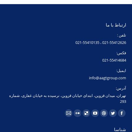
ارتباط با ما
تلفن :
021-55412626 ، 021-55410135
فکس:
021-55414684
ایمیل:
info@aagtgroup.com
آدرس:
تهران، میدان قزوین، ابتدای خیابان قزوین، نرسیده به خیابان غفاری، شماره
293
مارا در اینجا پیدا کنید:
فیسبوک
توئیتر
Dribbble
یوتیوب
Delicious
فلیکر
ایمیل
page
page
page
page
page
page
page
شناسا
opens
opens
opens
opens
opens
opens
opens