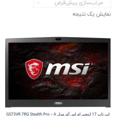
نمایش یک نتیجه
لپ تاپ 17 اینچی ام اس آی مدل GS73VR 7RG Stealth Pro – A