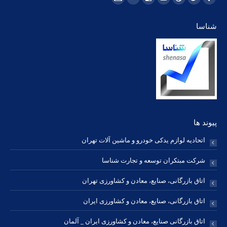
فیسبوک
توئیتر
Dribbble
یوتیوب
Delicious
فلیکر
ایمیل
page
page
page
page
page
page
page
شناسا
opens
opens
opens
opens
opens
opens
opens
in
in
in
in
in
in
in
new
new
new
new
new
new
new
window
window
window
window
window
window
window
پیوند ها
اتحادیه لوازم یدکی خودرو و ماشین آلات تهران
شرکت مبتکران توسعه و تجارت شناسا
اتاق بازرگانی، صنایع، معادن و کشاورزی تهران
اتاق بازرگانی، صنایع، معادن و کشاورزی ایران
اتاق بازرگانی صنایع، معادن و کشاورزی ایران _ آلمان