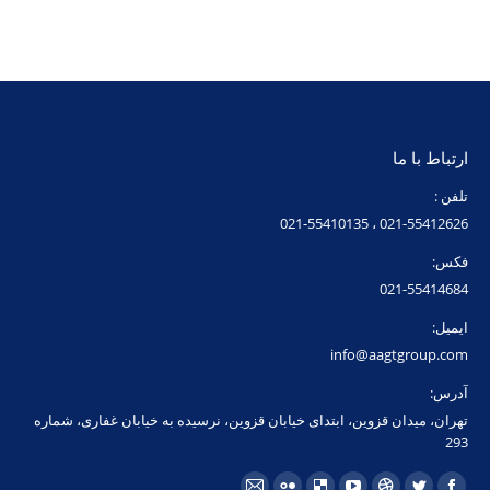
ارتباط با ما
تلفن :
021-55412626 ، 021-55410135
فکس:
021-55414684
ایمیل:
info@aagtgroup.com
آدرس:
تهران، میدان قزوین، ابتدای خیابان قزوین، نرسیده به خیابان غفاری، شماره
293
مارا در اینجا پیدا کنید: